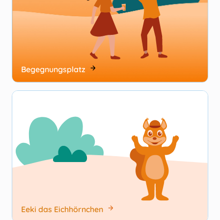
Begegnungsplatz
Eeki das Eichhörnchen