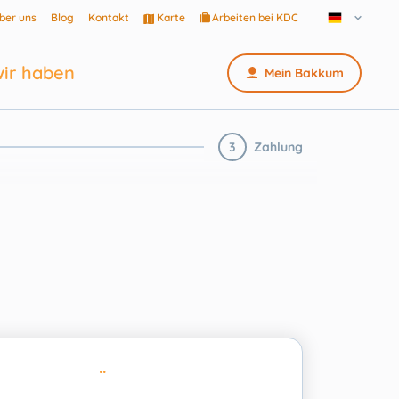
ber uns
Blog
Kontakt
Karte
Arbeiten bei KDC
ir haben
Mein Bakkum
3
Zahlung
..