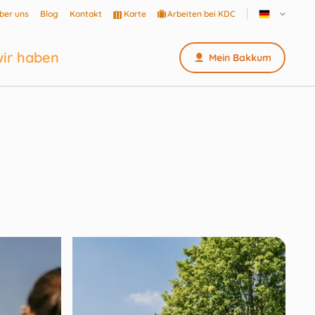
ber uns
Blog
Kontakt
Karte
Arbeiten bei KDC
ir haben
Mein Bakkum